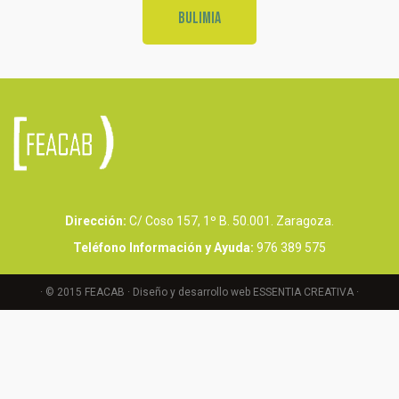
Bulimia
Dirección:
C/ Coso 157, 1º B. 50.001. Zaragoza.
Teléfono Información y Ayuda:
976 389 575
· © 2015 FEACAB ·
Diseño y desarrollo web ESSENTIA CREATIVA
·